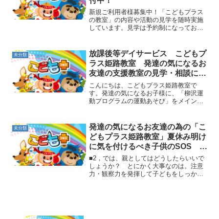
付中！
新規ご利用者様募集中！「こどもプラス
の教室」の内容や活動の見学を随時実施
しています。見学は予約制になっており
ますので、是非一度下記の連絡先にお電
話いただき、日程の調整をさせて頂きた
く思いますので、ご縁量無くご連絡くだ
放課後等デイサービス こどもプ
未分類
さい。尚、放課後等デイサ...
ラス姫路教室 発達の気になるお
友達の支援教室の見学・相談につ
いて
こんにちは、こどもプラス姫路教室で
す。発達の気になるお子様に、「柳沢運
動プログラムの運動あそび」をメインに
心・体・脳を育てる療育を行っていま
す。「どんな事をしているの？」 「う
ちの子に出来るのかしら」 「運動だけ
発達の気になるお友達の為の「こ
未分類
で、勉強は？」等々、親御様の...
どもプラス姫路教室」夏休み明け
に気を付けるべき子供のSOS そ
の2
■2，では、親としてはどうしたらいいで
しょうか？ とにかく大事なのは。注意
力・観察力を発揮して子どもをしっかり
見ていてあげることです。SOSのサイン
としては、「一応次のようなこと」が考
えられます。 表情が乏しい。表情が暗
い。笑顔がない 眠れ...