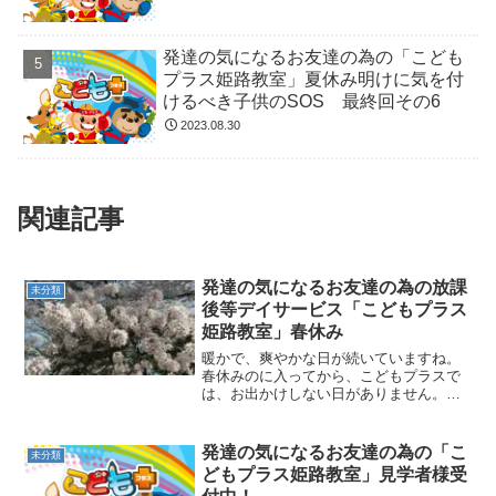
発達の気になるお友達の為の「こども
プラス姫路教室」夏休み明けに気を付
けるべき子供のSOS 最終回その6
2023.08.30
関連記事
発達の気になるお友達の為の放課
未分類
後等デイサービス「こどもプラス
姫路教室」春休み
暖かで、爽やかな日が続いていますね。
春休みのに入ってから、こどもプラスで
は、お出かけしない日がありません。目
の前の公園で、桜の下でお弁当を食べた
り、遊具で遊んだりしています。 4月に
入りましたね！ 新学期が始まります。
発達の気になるお友達の為の「こ
未分類
新しいお友達ができる季...
どもプラス姫路教室」見学者様受